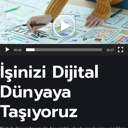
oynatıcı
00:00
00:27
İşinizi Dijital
Dünyaya
Taşıyoruz